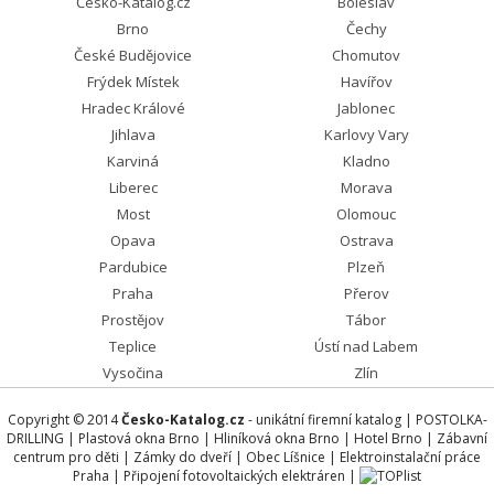
Česko-Katalog.cz
Boleslav
Brno
Čechy
České Budějovice
Chomutov
Frýdek Místek
Havířov
Hradec Králové
Jablonec
Jihlava
Karlovy Vary
Karviná
Kladno
Liberec
Morava
Most
Olomouc
Opava
Ostrava
Pardubice
Plzeň
Praha
Přerov
Prostějov
Tábor
Teplice
Ústí nad Labem
Vysočina
Zlín
Copyright © 2014
Česko-Katalog.cz
- unikátní firemní katalog |
POSTOLKA-
DRILLING
|
Plastová okna Brno
|
Hliníková okna Brno
|
Hotel Brno
|
Zábavní
centrum pro děti
|
Zámky do dveří
|
Obec Líšnice
|
Elektroinstalační práce
Praha
|
Připojení fotovoltaických elektráren
|