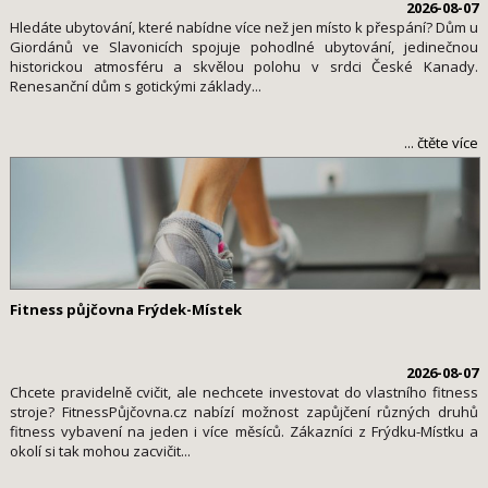
2026-08-07
Hledáte ubytování, které nabídne více než jen místo k přespání? Dům u
Giordánů ve Slavonicích spojuje pohodlné ubytování, jedinečnou
historickou atmosféru a skvělou polohu v srdci České Kanady.
Renesanční dům s gotickými základy...
... čtěte více
Fitness půjčovna Frýdek-Místek
2026-08-07
Chcete pravidelně cvičit, ale nechcete investovat do vlastního fitness
stroje? FitnessPůjčovna.cz nabízí možnost zapůjčení různých druhů
fitness vybavení na jeden i více měsíců. Zákazníci z Frýdku-Místku a
okolí si tak mohou zacvičit...