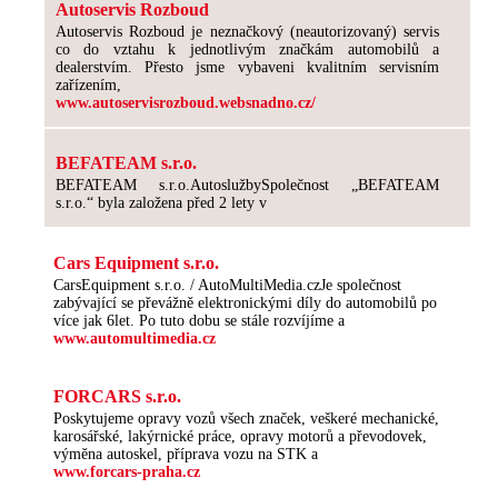
Autoservis Rozboud
Autoservis Rozboud je neznačkový (neautorizovaný) servis
co do vztahu k jednotlivým značkám automobilů a
dealerstvím. Přesto jsme vybaveni kvalitním servisním
zařízením,
www.autoservisrozboud.websnadno.cz/
BEFATEAM s.r.o.
BEFATEAM s.r.o.AutoslužbySpolečnost „BEFATEAM
s.r.o.“ byla založena před 2 lety v
Cars Equipment s.r.o.
CarsEquipment s.r.o. / AutoMultiMedia.czJe společnost
zabývající se převážně elektronickými díly do automobilů po
více jak 6let. Po tuto dobu se stále rozvíjíme a
www.automultimedia.cz
FORCARS s.r.o.
Poskytujeme opravy vozů všech značek, veškeré mechanické,
karosářské, lakýrnické práce, opravy motorů a převodovek,
výměna autoskel, příprava vozu na STK a
www.forcars-praha.cz