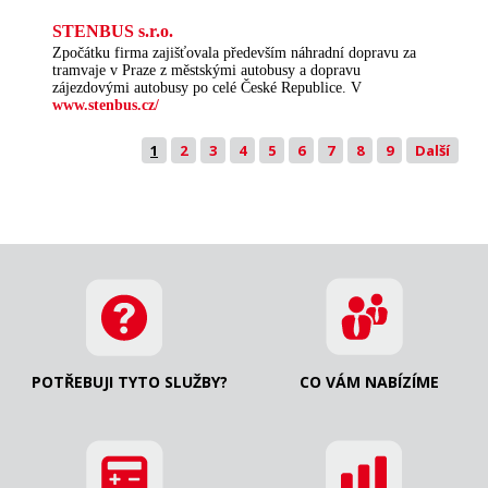
STENBUS s.r.o.
Zpočátku firma zajišťovala především náhradní dopravu za
tramvaje v Praze z městskými autobusy a dopravu
zájezdovými autobusy po celé České Republice. V
www.stenbus.cz/
1
2
3
4
5
6
7
8
9
Další
POTŘEBUJI TYTO SLUŽBY?
CO VÁM NABÍZÍME