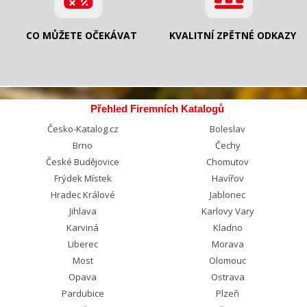
CO MŮŽETE OČEKÁVAT
KVALITNÍ ZPĚTNÉ ODKAZY
Přehled Firemních Katalogů
Česko-Katalog.cz
Boleslav
Brno
Čechy
České Budějovice
Chomutov
Frýdek Místek
Havířov
Hradec Králové
Jablonec
Jihlava
Karlovy Vary
Karviná
Kladno
Liberec
Morava
Most
Olomouc
Opava
Ostrava
Pardubice
Plzeň