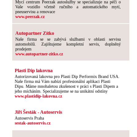
Mycí centrum Peerzak autoslužby se specializuje na péči o
Vaše vozidlo včetně ručního a automatického mytí,
pneuservisu a renovace
www.peerzak.cz
Autopartner Zítko
Naše firma se se zabývá službami v oblasti servisu
automobilů. Zajištujeme kompletní servis, doplněný
prodejem
www.autopartner-zitko.cz
Plasti Dip lakovna
Autorizovaná lakovna pro Plasti Dip Performix Brand USA.
Naše firma má Vám nabízí profesionální aplikaci Plasti
Dipu. Máme mnohaletou zkušenost v práci s Plasti Dipem a
jeho mícháním. Specializujeme se na unikátní odstíny
www.plastidip-lakovna.cz
Jiří Šesták - Autoservis
Autoservis Praha
sestak-autoservis.cz