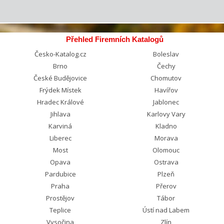
Přehled Firemních Katalogů
Česko-Katalog.cz
Boleslav
Brno
Čechy
České Budějovice
Chomutov
Frýdek Místek
Havířov
Hradec Králové
Jablonec
Jihlava
Karlovy Vary
Karviná
Kladno
Liberec
Morava
Most
Olomouc
Opava
Ostrava
Pardubice
Plzeň
Praha
Přerov
Prostějov
Tábor
Teplice
Ústí nad Labem
Vysočina
Zlín